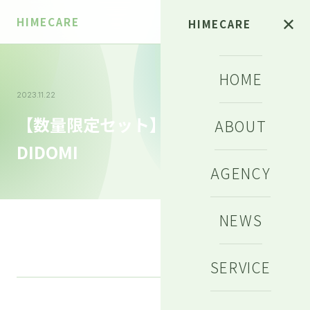
HIMECARE
✕
HIMECARE
HOME
2023.11.22
【数量限定セット】HIMEサプリ
ABOUT
DIDOMI
AGENCY
NEWS
SERVICE